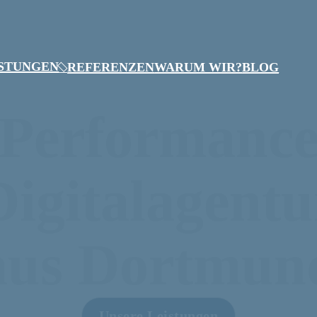
ISTUNGEN
REFERENZEN
WARUM WIR?
BLOG
Performanc
Digitalagentu
aus Dortmun
Unsere Leistungen