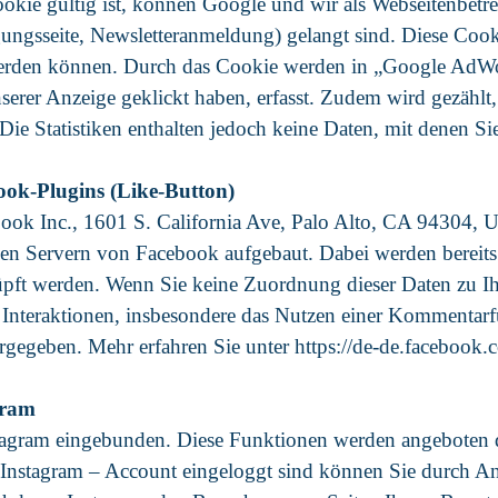
okie gültig ist, können Google und wir als Webseitenbetre
tigungsseite, Newsletteranmeldung) gelangt sind. Diese Co
den können. Durch das Cookie werden in „Google AdWords“
nserer Anzeige geklickt haben, erfasst. Zudem wird gezählt, 
e Statistiken enthalten jedoch keine Daten, mit denen Sie s
ook-Plugins (Like-Button)
ook Inc., 1601 S. California Ave, Palo Alto, CA 94304, 
n Servern von Facebook aufgebaut. Dabei werden bereits 
pft werden. Wenn Sie keine Zuordnung dieser Daten zu I
. Interaktionen, insbesondere das Nutzen einer Kommentarf
rgegeben. Mehr erfahren Sie unter https://de-de.facebook.
gram
stagram eingebunden. Diese Funktionen werden angeboten 
Instagram – Account eingeloggt sind können Sie durch Ank