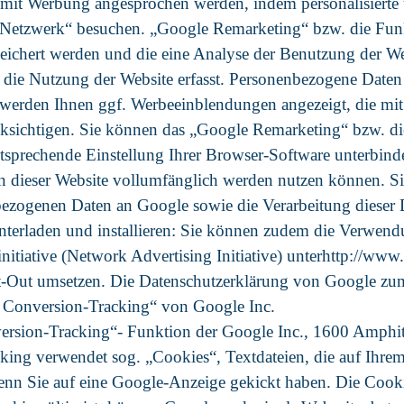
et mit Werbung angesprochen werden, indem personalisierte
-Netzwerk“ besuchen. „Google Remarketing“ bzw. die Funk
eichert werden und die eine Analyse der Benutzung der We
die Nutzung der Website erfasst. Personenbezogene Daten 
werden Ihnen ggf. Werbeeinblendungen angezeigt, die mit 
cksichtigen. Sie können das „Google Remarketing“ bzw. d
sprechende Einstellung Ihrer Browser-Software unterbinden
en dieser Website vollumfänglich werden nutzen können. S
ezogenen Daten an Google sowie die Verarbeitung dieser 
erladen und installieren: Sie können zudem die Verwendu
nitiative (Network Advertising Initiative) unterhttp://www
-Out umsetzen. Die Datenschutzerklärung von Google zum
s Conversion-Tracking“ von Google Inc.
ersion-Tracking“- Funktion der Google Inc., 1600 Amphi
ing verwendet sog. „Cookies“, Textdateien, die auf Ihre
enn Sie auf eine Google-Anzeige gekickt haben. Die Cook