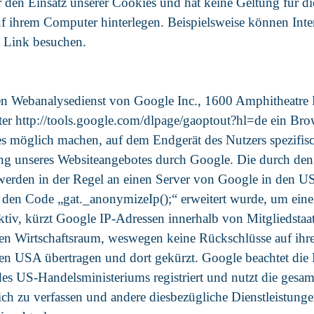
 den Einsatz unserer Cookies und hat keine Geltung für die
f ihrem Computer hinterlegen. Beispielsweise können Interne
n Link besuchen.
einen Webanalysedienst von Google Inc., 1600 Amphitheat
ter http://tools.google.com/dlpage/gaoptout?hl=de ein Br
 es möglich machen, auf dem Endgerät des Nutzers spezifis
ung unseres Websiteangebotes durch Google. Die durch den
e) werden in der Regel an einen Server von Google in den 
um den Code „gat._anonymizeIp();“ erweitert wurde, um ein
ktiv, kürzt Google IP-Adressen innerhalb von Mitgliedsta
n Wirtschaftsraum, weswegen keine Rückschlüsse auf ihre 
 den USA übertragen und dort gekürzt. Google beachtet d
 US-Handelsministeriums registriert und nutzt die gesam
lich zu verfassen und andere diesbezügliche Dienstleistunge