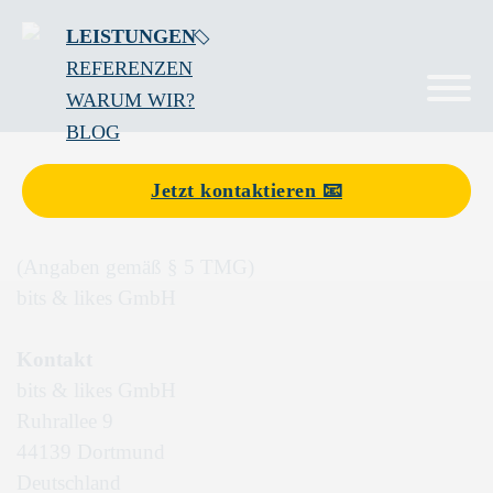
LEISTUNGEN
REFERENZEN
WARUM WIR?
BLOG
Jetzt kontaktieren 📧
(Angaben gemäß § 5 TMG)
bits & likes GmbH
Kontakt
bits & likes GmbH
Ruhrallee 9
44139 Dortmund
Deutschland